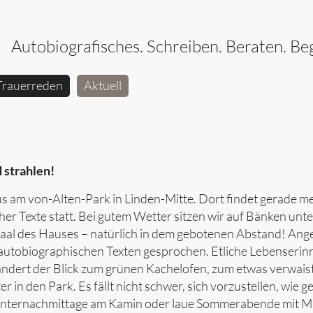
Autobiografisches. Schreiben. Beraten. Beg
Trauerreden
Aktuell
 strahlen!
 am von-Alten-Park in Linden-Mitte. Dort findet gerade me
 Texte statt. Bei gutem Wetter sitzen wir auf Bänken unte
Saal des Hauses – natürlich in dem gebotenen Abstand! Ang
 autobiographischen Texten gesprochen. Etliche Lebenseri
andert der Blick zum grünen Kachelofen, zum etwas verwais
in den Park. Es fällt nicht schwer, sich vorzustellen, wie g
internachmittage am Kamin oder laue Sommerabende mit M