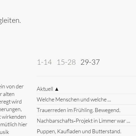
leiten.
1-14
15-28
29-37
in von der
Aktuell ▲
r alten
Welche Menschen und welche ...
eregt wird
nnerungen,
Trauerreden im Frühling. Bewegend.
t wirkenden
Nachbarschafts‑Projekt in Limmer war ...
emütlich hier
Puppen, Kaufladen und Butterstand.
usik