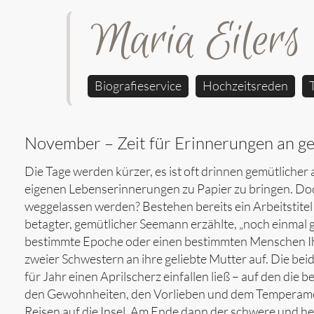
Maria Eilers
Biografieservice
Hochzeitsreden
November – Zeit für Erinnerungen an g
Die Tage werden kürzer, es ist oft drinnen gemütlicher
eigenen Lebenserinnerungen zu Papier zu bringen. Doch
weggelassen werden? Bestehen bereits ein Arbeitstitel 
betagter, gemütlicher Seemann erzählte, „noch einmal g
bestimmte Epoche oder einen bestimmten Menschen Ihre
zweier Schwestern an ihre geliebte Mutter auf. Die bei
für Jahr einen Aprilscherz einfallen ließ – auf den die
den Gewohnheiten, den Vorlieben und dem Temperamen
Reisen auf die Insel. Am Ende dann der schwere und h