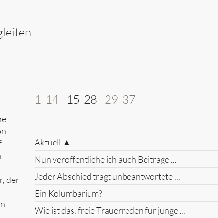
leiten.
1-14
15-28
29-37
ne
on
Aktuell ▲
f
n
Nun veröffentliche ich auch Beiträge ...
Jeder Abschied trägt unbeantwortete ...
, der
Ein Kolumbarium?
rn
Wie ist das, freie Trauerreden für junge ...