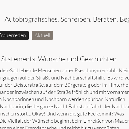
Autobiografisches. Schreiben. Beraten. Beg
Trauerreden
Aktuell
d. Statements, Wünsche und Geschichten
Linden-Süd lebende Menschen unter Pseudonym erzählt. Klei
rgnügen auf der Straße und Nachbarschaftshilfe. Es wird v
 der Deisterstraße, auf dem Bürgersteig oder im Hinterho
inander inzwischen auf der Straße fröhlich und mit Vorname
e an Nachbarinnen und Nachbarn werden spürbar. Natürlich
achbarin, die die ganze Nacht Fahrstuhl fährt, der Nachbar
enschen stört… Okay! Und wenn die gute Fee kommt? Was
ie Vielfalt der Wünsche beginnt beim Einreißen von Maue
ernen einer Fremdsprache und reicht bis zu vergnügten