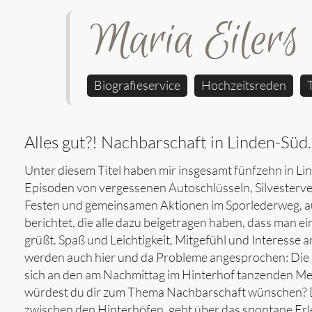
Maria Eilers
Biografieservice
Hochzeitsreden
Alles gut?! Nachbarschaft in Linden-Sü
Unter diesem Titel haben mir insgesamt fünfzehn in 
Episoden von vergessenen Autoschlüsseln, Silvesterve
Festen und gemeinsamen Aktionen im Sporlederweg, auf
berichtet, die alle dazu beigetragen haben, dass man e
grüßt. Spaß und Leichtigkeit, Mitgefühl und Interess
werden auch hier und da Probleme angesprochen: Die N
sich an den am Nachmittag im Hinterhof tanzenden M
würdest du dir zum Thema Nachbarschaft wünschen? D
zwischen den Hinterhöfen, geht über das spontane Erl