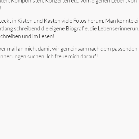
nten, Komponisten, Konzerten etc. vom eigenen Leben, von
!
eckt in Kisten und Kasten viele Fotos herum. Man könnte e
lang schreibend die eigene Biografie, die Lebenserinneru
Schreiben und im Lesen!
 per mail an mich, damit wir gemeinsam nach dem passenden
rinnerungen suchen. Ich freue mich darauf!