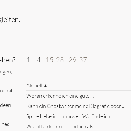
leiten.
ehen?
1-14
15-28
29-37
ungen,
Aktuell ▲
nt mit
Woran erkenne ich eine gute ...
Ideen
Kann ein Ghostwriter meine Biografie oder ...
Späte Liebe in Hannover: Wo finde ich ...
eines
Wie offen kann ich, darf ich als ...