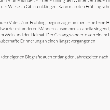
 sind Blumenkinder. Als der Frühling den Winter vertrieben h
 der Wiese zu Gitarrenklängen. Kann man den Frühling sch
enden Vater. Zum Frühlingsbeginn zog er immer seine feine 
el wurde, mit anderen Männern zusammen a capella singend,
 vom Wein und der Heimat. Der Gesang wanderte von einem 
auberhafte Erinnerung an einen längst vergangenen
) der eigenen Biografie auch entlang der Jahreszeiten nach