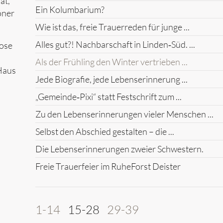
at,
Ein Kolumbarium?
öner
Wie ist das, freie Trauerreden für junge ...
Alles gut?! Nachbarschaft in Linden‑Süd. ...
Hose
Als der Frühling den Winter vertrieben ...
Haus
Jede Biografie, jede Lebenserinnerung ...
„Gemeinde‑Pixi“ statt Festschrift zum ...
Zu den Lebenserinnerungen vieler Menschen ...
Selbst den Abschied gestalten – die ...
Die Lebenserinnerungen zweier Schwestern.
Freie Trauerfeier im RuheForst Deister
1-14
15-28
29-39