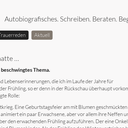
Autobiografisches. Schreiben. Beraten. Beg
Trauerreden
Aktuell
hatte …
n beschwingtes Thema.
nd Lebenserinnerungen, die ich im Laufe der Jahre für
 der Frühling, so er denn in der Rückschau überhaupt vorko
gte Rolle:
eltkrieg. Eine Geburtstagsfeier am mit Blumen geschmückten
e animiert ein paar Erwachsene, aber vor allem ihre Neffen u
 über den erwachenden Frühling aufzuführen. Der eine Onkel