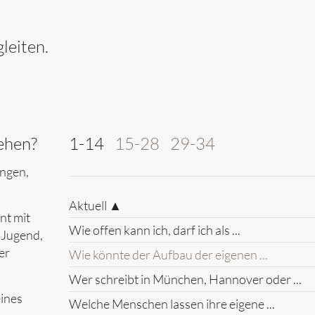
leiten.
ehen?
1-14
15-28
29-34
ungen,
Aktuell ▲
nt mit
Wie offen kann ich, darf ich als ...
 Jugend,
er
Wie könnte der Aufbau der eigenen ...
Wer schreibt in München, Hannover oder ...
eines
Welche Menschen lassen ihre eigene ...