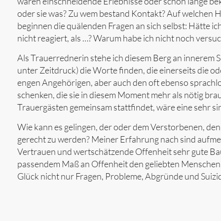
waren einschneidende Erlebnisse oder schon lange b
oder sie was? Zu wem bestand Kontakt? Auf welchen 
beginnen die quälenden Fragen an sich selbst: Hätte 
nicht reagiert, als …? Warum habe ich nicht noch versuc
Als Trauerrednerin stehe ich diesem Berg an innerem
unter Zeitdruck) die Worte finden, die einerseits die
engen Angehörigen, aber auch den oft ebenso sprachl
schenken, die sie in diesem Moment mehr als nötig brauc
Trauergästen gemeinsam stattfindet, wäre eine sehr si
Wie kann es gelingen, der oder dem Verstorbenen, d
gerecht zu werden? Meiner Erfahrung nach sind aufme
Vertrauen und wertschätzende Offenheit sehr gute Baus
passendem Maß an Offenheit den geliebten Menschen
Glück nicht nur Fragen, Probleme, Abgründe und Suiz