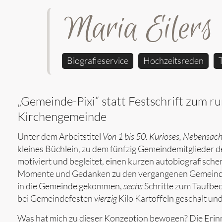
Maria Eilers
Biografieservice
Hochzeitsreden
„Gemeinde-Pixi“ statt Festschrift zum 
Kirchengemeinde
Unter dem Arbeitstitel
Von 1 bis 50. Kurioses, Nebensäch
kleines Büchlein, zu dem fünfzig Gemeindemitglieder 
motiviert und begleitet, einen kurzen autobiografischen
Momente und Gedanken zu den vergangenen Gemeindeja
in die Gemeinde gekommen,
sechs
Schritte zum Taufbec
bei Gemeindefesten
vierzig
Kilo Kartoffeln geschält un
Was hat mich zu dieser Konzeption bewogen? Die Erin