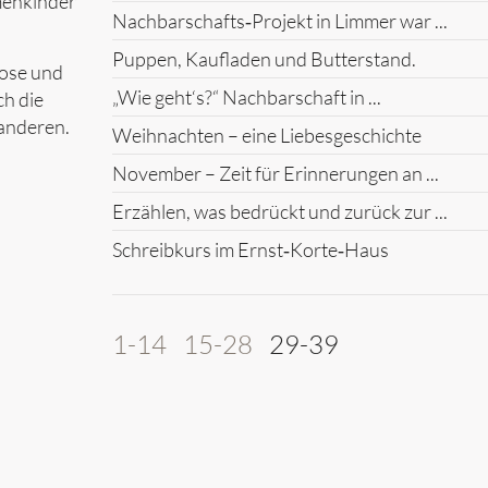
umenkinder
Nachbarschafts‑Projekt in Limmer war ...
Puppen, Kaufladen und Butterstand.
Hose und
„Wie geht‘s?“ Nachbarschaft in ...
ch die
anderen.
Weihnachten – eine Liebesgeschichte
November – Zeit für Erinnerungen an ...
Erzählen, was bedrückt und zurück zur ...
Schreibkurs im Ernst‑Korte‑Haus
1-14
15-28
29-39