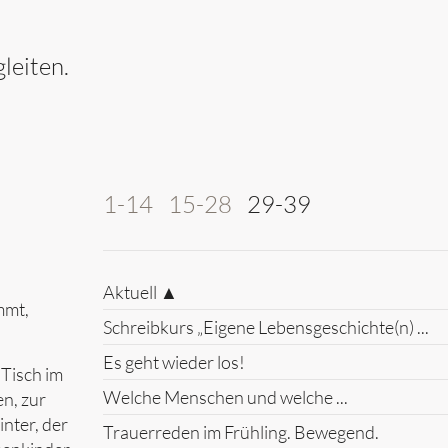
leiten.
1-14
15-28
29-39
Aktuell ▲
mmt,
Schreibkurs „Eigene Lebensgeschichte(n) ...
Es geht wieder los!
 Tisch im
Welche Menschen und welche ...
en, zur
nter, der
Trauerreden im Frühling. Bewegend.