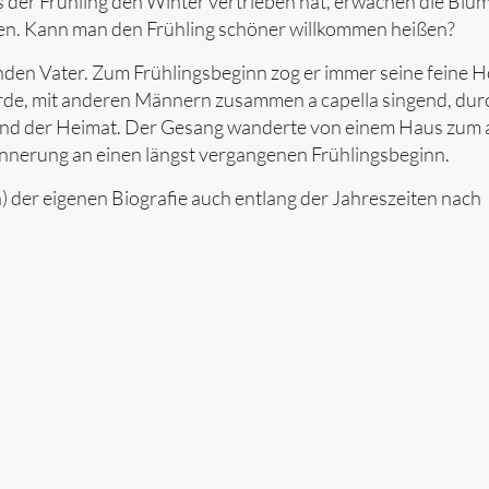
s der Frühling den Winter vertrieben hat, erwachen die Bl
gen. Kann man den Frühling schöner willkommen heißen?
genden Vater. Zum Frühlingsbeginn zog er immer seine feine 
rde, mit anderen Männern zusammen a capella singend, dur
 und der Heimat. Der Gesang wanderte von einem Haus zum 
innerung an einen längst vergangenen Frühlingsbeginn.
) der eigenen Biografie auch entlang der Jahreszeiten nach