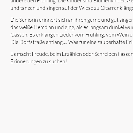
andere den Frühling. Die Kinder sind Blumenkinder. Al
und tanzen und singen auf der Wiese zu Gitarrenklän
Die Seniorin erinnert sich an ihren gerne und gut sin
das weiße Hemd an und ging, als es langsam dunkel wu
Gassen. Es erklangen Lieder vom Frühling, vom Wein
Die Dorfstraße entlang…. Was für eine zauberhafte Er
Es macht Freude, beim Erzählen oder Schreiben (lassen
Erinnerungen zu suchen!