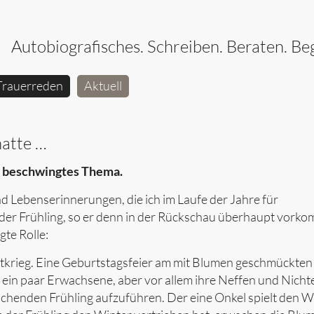
Autobiografisches. Schreiben. Beraten. Beg
Trauerreden
Aktuell
hatte …
n beschwingtes Thema.
nd Lebenserinnerungen, die ich im Laufe der Jahre für
 der Frühling, so er denn in der Rückschau überhaupt vorko
gte Rolle:
ltkrieg. Eine Geburtstagsfeier am mit Blumen geschmückten
t ein paar Erwachsene, aber vor allem ihre Neffen und Nicht
achenden Frühling aufzuführen. Der eine Onkel spielt den Wi