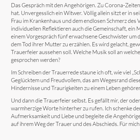
Das Gespräch mit den Angehörigen. Zu Corona-Zeiten g
hat. Unvergesslich ein Witwer. Völlig allein sitzt er i
Frau im Krankenhaus und dem endlosen Schmerz des Ver
individuellen Reflektieren auch die Gemeinschaft, ein 
einem Vorgespräch fünf erwachsene Geschwister um 
dem Tod ihrer Mutter zu erzählen. Es wird gelacht, gew
Trauerfeier aussehen soll. Welche Musik soll an welche
gesprochen werden?
Im Schreiben der Trauerrede staune ich oft, wie viel „S
Geglücktem und Freudvollem, das am Wegesrand dieses
Hindernisse und Traurigkeiten zu einem Leben gehöre
Und dann die Trauerfeier selbst. Es gefällt mir, der 
warmherzige Worte hinterher zu rufen. Ich schenke d
Aufmerksamkeit und Liebe und begleite die Angehöri
auf ihrem Weg der Trauer und des Abschieds. Für mich