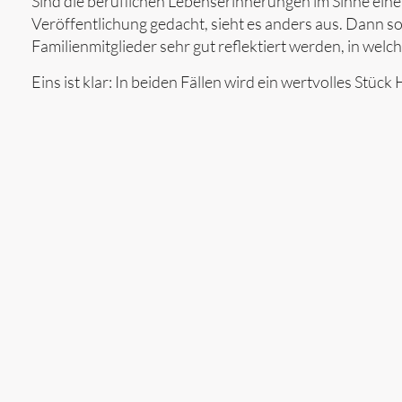
Sind die beruflichen Lebenserinnerungen im Sinne ein
Veröffentlichung gedacht, sieht es anders aus. Dann s
Familienmitglieder sehr gut reflektiert werden, in welc
Eins ist klar: In beiden Fällen wird ein wertvolles Stück