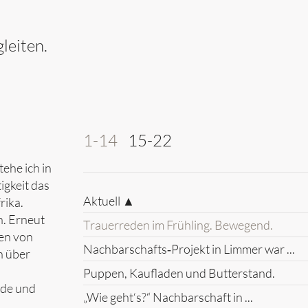
leiten.
1-14
15-22
ehe ich in
igkeit das
Aktuell ▲
rika.
n. Erneut
Trauerreden im Frühling. Bewegend.
hen von
Nachbarschafts‑Projekt in Limmer war ...
n über
Puppen, Kaufladen und Butterstand.
ude und
„Wie geht‘s?“ Nachbarschaft in ...