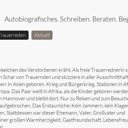
Autobiografisches. Schreiben. Beraten. Beg
Trauerreden
Aktuell
nkelchen des Verstorbenen kräht. Als freie Trauerrednerin st
 Schar von Trauernden und skizziere in aller Ausschnitthaft
 In Asien geboren. Krieg und Bürgerkrieg. Stationen in Af
opa. Das Paar weilt in Afrika, als die Kinder geboren werde
e in Hannover und bleibt dort. Nur zu Reisen und zum Besuc
aufgebrochen. Das Erstaunliche: Kein Jammern, kein Klage
n. Stattdessen war dieser Ehemann, Vater, Großvater und
n einer großen Warmherzigkeit, Gastfreundschaft, Lebensfre
e!