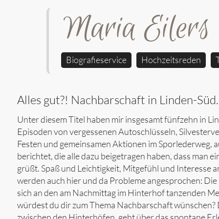
Maria Eilers
Biografieservice
Hochzeitsreden
Alles gut?! Nachbarschaft in Linden-Sü
Unter diesem Titel haben mir insgesamt fünfzehn in 
Episoden von vergessenen Autoschlüsseln, Silvesterve
Festen und gemeinsamen Aktionen im Sporlederweg, auf
berichtet, die alle dazu beigetragen haben, dass man e
grüßt. Spaß und Leichtigkeit, Mitgefühl und Interess
werden auch hier und da Probleme angesprochen: Die N
sich an den am Nachmittag im Hinterhof tanzenden M
würdest du dir zum Thema Nachbarschaft wünschen? D
zwischen den Hinterhöfen, geht über das spontane Erl