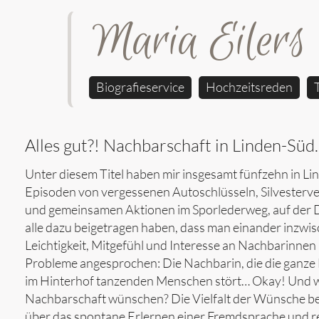
Maria Eilers
Biografieservice
Hochzeitsreden
Alles gut?! Nachbarschaft in Linden-Sü
Unter diesem Titel haben mir insgesamt fünfzehn in 
Episoden von vergessenen Autoschlüsseln, Silvesterve
und gemeinsamen Aktionen im Sporlederweg, auf der De
alle dazu beigetragen haben, dass man einander inzwis
Leichtigkeit, Mitgefühl und Interesse an Nachbarinne
Probleme angesprochen: Die Nachbarin, die die ganze 
im Hinterhof tanzenden Menschen stört… Okay! Und 
Nachbarschaft wünschen? Die Vielfalt der Wünsche be
über das spontane Erlernen einer Fremdsprache und r