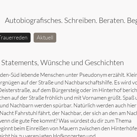
Autobiografisches. Schreiben. Beraten. Beg
Trauerreden
Aktuell
d. Statements, Wünsche und Geschichten
Linden-Süd lebende Menschen unter Pseudonym erzählt. Klei
rgnügen auf der Straße und Nachbarschaftshilfe. Es wird v
isterstraße, auf dem Bürgersteig oder im Hinterhof bericht
chen auf der Straße fröhlich und mit Vornamen grüßt. Spaß
n und Nachbarn werden spürbar. Natürlich werden auch hier
Nacht Fahrstuhl fährt, der Nachbar, der sich an den am Na
wenn die gute Fee kommt? Was würdest du dir zum Thema
ginnt beim Einreißen von Mauern zwischen den Hinterhöfe
eicht bis zu vergnügten Hofkonzerten und