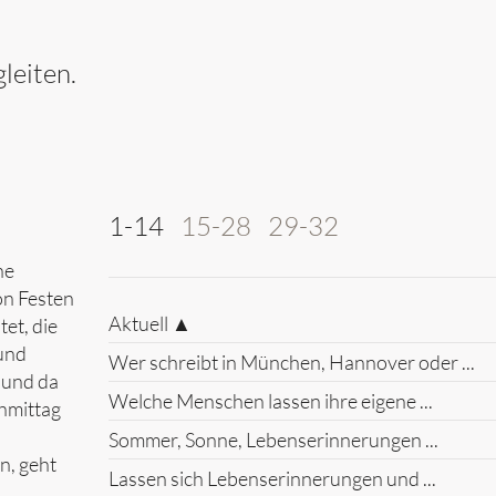
leiten.
1-14
15-28
29-32
ne
on Festen
Aktuell ▲
et, die
 und
Wer schreibt in München, Hannover oder ...
 und da
Welche Menschen lassen ihre eigene ...
chmittag
Sommer, Sonne, Lebenserinnerungen ...
n, geht
Lassen sich Lebenserinnerungen und ...