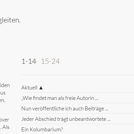
leiten.
1-14
15-24
eiden
Aktuell ▲
aus
„Wie findet man als freie Autorin ...
en.
Nun veröffentliche ich auch Beiträge ...
Jeder Abschied trägt unbeantwortete ...
over
 Als
Ein Kolumbarium?