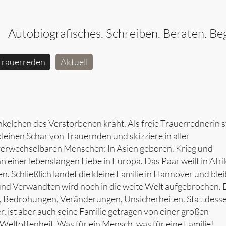
Autobiografisches. Schreiben. Beraten. Beg
Trauerreden
Aktuell
nkelchen des Verstorbenen kräht. Als freie Trauerrednerin 
kleinen Schar von Trauernden und skizziere in aller
nverwechselbaren Menschen: In Asien geboren. Krieg und
n einer lebenslangen Liebe in Europa. Das Paar weilt in Afri
 Schließlich landet die kleine Familie in Hannover und blei
nd Verwandten wird noch in die weite Welt aufgebrochen. 
e, Bedrohungen, Veränderungen, Unsicherheiten. Stattdess
 ist aber auch seine Familie getragen von einer großen
eltoffenheit. Was für ein Mensch, was für eine Familie!