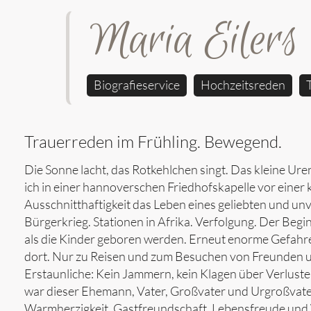
Maria Eilers
Biografieservice
Hochzeitsreden
Trauerreden im Frühling. Bewegend.
Die Sonne lacht, das Rotkehlchen singt. Das kleine Ure
ich in einer hannoverschen Friedhofskapelle vor einer 
Ausschnitthaftigkeit das Leben eines geliebten und u
Bürgerkrieg. Stationen in Afrika. Verfolgung. Der Begin
als die Kinder geboren werden. Erneut enorme Gefahren.
dort. Nur zu Reisen und zum Besuchen von Freunden u
Erstaunliche: Kein Jammern, kein Klagen über Verlust
war dieser Ehemann, Vater, Großvater und Urgroßvater,
Warmherzigkeit, Gastfreundschaft, Lebensfreude und W