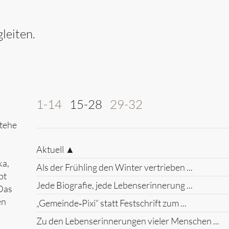
leiten.
1-14
15-28
29-32
stehe
Aktuell ▲
ka,
Als der Frühling den Winter vertrieben ...
bt
Jede Biografie, jede Lebenserinnerung ...
Das
en
„Gemeinde‑Pixi“ statt Festschrift zum ...
Zu den Lebenserinnerungen vieler Menschen ...