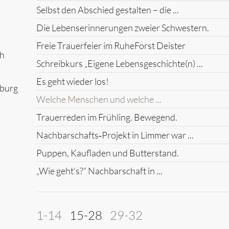
Selbst den Abschied gestalten – die ...
Die Lebenserinnerungen zweier Schwestern.
Freie Trauerfeier im RuheForst Deister
ch
Schreibkurs „Eigene Lebensgeschichte(n) ...
Es geht wieder los!
rburg
Welche Menschen und welche ...
Trauerreden im Frühling. Bewegend.
Nachbarschafts‑Projekt in Limmer war ...
Puppen, Kaufladen und Butterstand.
„Wie geht‘s?“ Nachbarschaft in ...
1-14
15-28
29-32